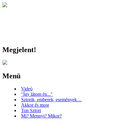
Megjelent!
Menü
Videó
"Így látom én..."
Sztorik, emberek, események…
Akkor és most
Top Sztori
Mi? Mennyi? Mikor?