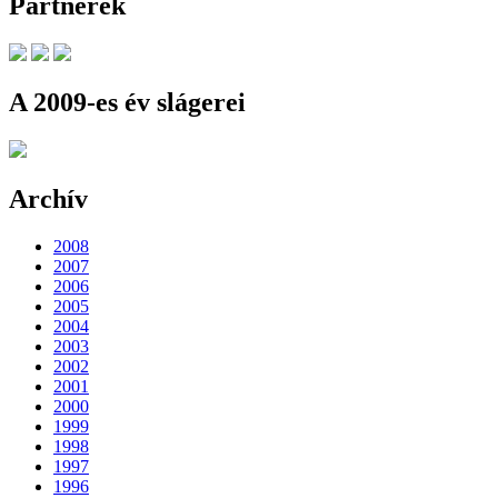
Partnerek
A 2009-es év slágerei
Archív
2008
2007
2006
2005
2004
2003
2002
2001
2000
1999
1998
1997
1996