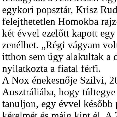
egykori popsztár, Krisz Rud
felejthetetlen Homokba rajz
két évvel ezelőtt kapott egy
zenélhet. „Régi vágyam volt
itthon sem úgy alakultak a
nyilatkozta a fiatal férfi.
A Nox énekesnője Szilvi, 20
Ausztráliába, hogy túltegye
tanuljon, egy évvel később
kérelmét és máig kint él. 