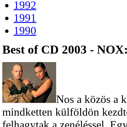
1992
1991
1990
Best of CD 2003 - NOX:
Nos a közös a k
mindketten külföldön kezdte
felhagytak a zenéléssel. Egy 