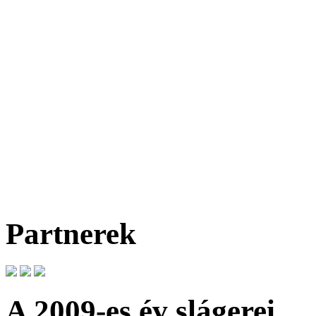
Partnerek
A 2009-es év slágerei