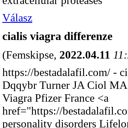
extracellular proteases
Válasz
cialis viagra differenze
(
Femskipse
,
2022.04.11
11
https://bestadalafil.com/ - c
Dqqybr Turner JA Ciol MA 
Viagra Pfizer France <a
href="https://bestadalafil
personality disorders Lifel