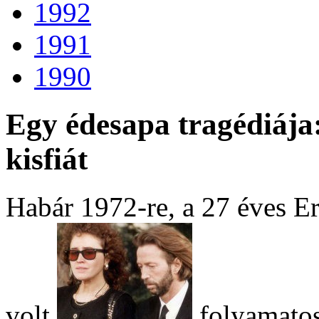
1992
1991
1990
Egy édesapa tragédiája:
kisfiát
Habár 1972-re, a 27 éves Er
volt,
folyamatos