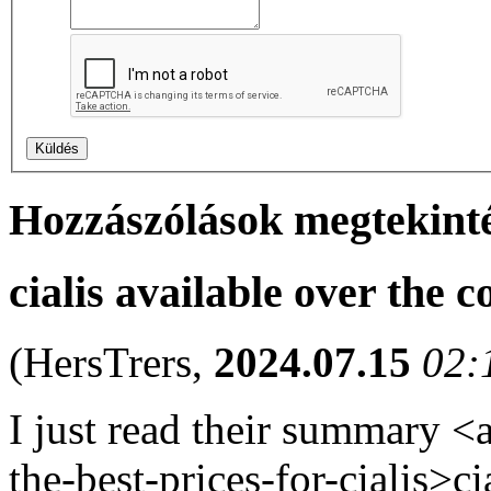
Hozzászólások megtekint
cialis available over the 
(
HersTrers
,
2024.07.15
02:
I just read their summary <a 
the-best-prices-for-cialis>