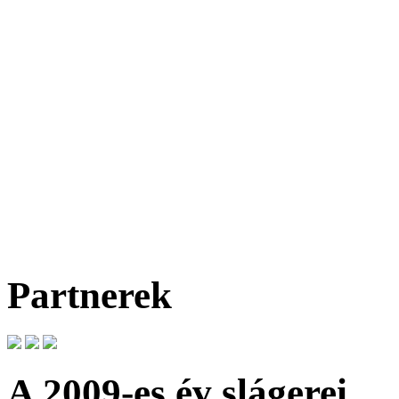
Partnerek
A 2009-es év slágerei