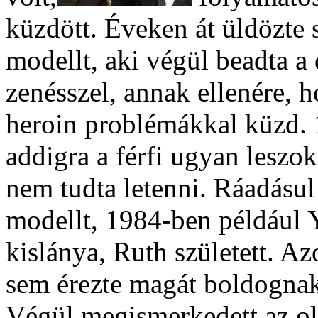
küzdött. Éveken át üldözte 
modellt, aki végül beadta a 
zenésszel, annak ellenére, 
heroin problémákkal küzd. 
addigra a férfi ugyan leszok
nem tudta letenni. Ráadásul
modellt, 1984-ben például 
kislánya, Ruth született. A
sem érezte magát boldognak,
Végül megismerkedett az ol