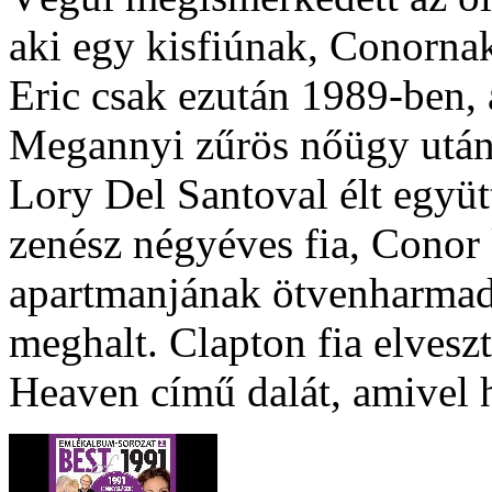
aki egy kisfiúnak, Conornak 
Eric csak ezután 1989-ben, 
Megannyi zűrös nőügy utá
Lory Del Santoval élt együt
zenész négyéves fia, Conor
apartmanjának ötvenharmadi
meghalt. Clapton fia elveszt
Heaven című dalát, amivel 